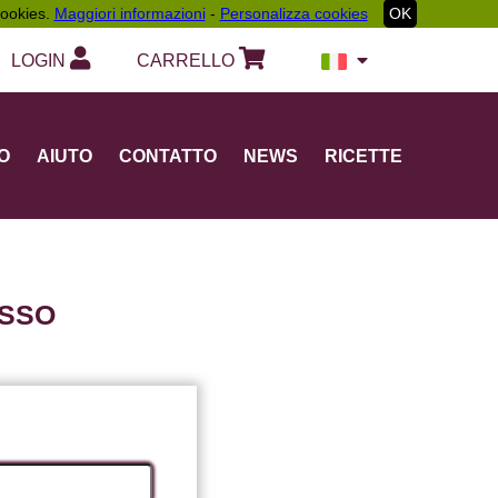
 cookies.
Maggiori informazioni
-
Personalizza cookies
OK
LOGIN
CARRELLO
O
AIUTO
CONTATTO
NEWS
RICETTE
ESSO