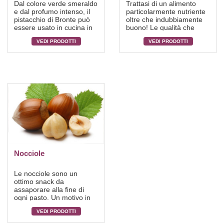
Dal colore verde smeraldo
Trattasi di un alimento
e dal profumo intenso, il
particolarmente nutriente
pistacchio di Bronte può
oltre che indubbiamente
essere usato in cucina in
buono! Le qualità che
tantissimi modi. Si prepara
abbiamo selezionato per
VEDI PRODOTTI
VEDI PRODOTTI
il "pesto di pistacchio" per
voi sono le più dolci. Le
la pasta, biscotti, creme e
mandorle siciliane portano
ottimi gelati. E’ anche
sulla vostra tavola il
inserito nei salumi o, in
sapore da mordere della
particolare, nel salame e
sicilia e sono ottime anche
la mortadella al pistacchio,
per le preparazioni in
realizzato da aziende
cucina.
siciliane. E’ utilizzatissimo
nei dolci, e, naturalmente,
si gusta anche come frutta
secca.
Nocciole
Le nocciole sono un
ottimo snack da
assaporare alla fine di
ogni pasto. Un motivo in
più che ci spinge a
VEDI PRODOTTI
mangiarle sono le loro
grandi proprietà