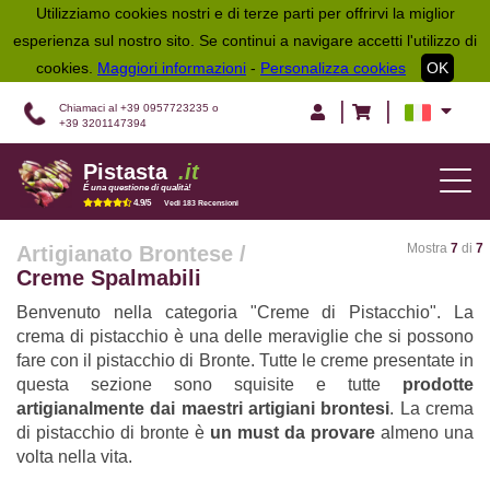
Utilizziamo cookies nostri e di terze parti per offrirvi la miglior
esperienza sul nostro sito. Se continui a navigare accetti l'utilizzo di
cookies.
Maggiori informazioni
-
Personalizza cookies
OK
|
|
Chiamaci al +39 0957723235 o
+39 3201147394
Pistasta
.it
TOG
É una questione di qualità!
NAV
4.9/5
Vedi 183 Recensioni
Mostra
7
di
7
Artigianato Brontese
/
Creme Spalmabili
Benvenuto nella categoria "Creme di Pistacchio". La
crema di pistacchio è una delle meraviglie che si possono
fare con il pistacchio di Bronte. Tutte le creme presentate in
questa sezione sono squisite e tutte
prodotte
artigianalmente dai maestri artigiani brontesi
. La crema
di pistacchio di bronte è
un must da provare
almeno una
volta nella vita.