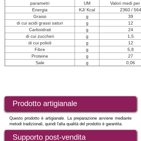
parametri
UM
Valori medi per
Energia
KJ/ Kcal
2360 / 56
Grassi
g
39
di cui acidi grassi saturi
g
12
Carboidrati
g
24
di cui zuccheri
g
1,5
di cui polioli
g
12
Fibre
g
5,8
Proteine
g
27
Sale
g
0,06
Prodotto artigianale
Questo prodotto è artigianale. La preparazione avviene mediante
metodi tradizionali, quindi l'alta qualità del prodotto è garantita.
Supporto post-vendita