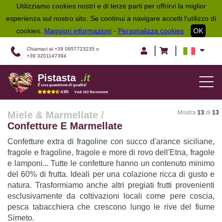
Utilizziamo cookies nostri e di terze parti per offrirvi la miglior
esperienza sul nostro sito. Se continui a navigare accetti l'utilizzo di
cookies.
Maggiori informazioni
-
Personalizza cookies
OK
|
|
Chiamaci al +39 0957723235 o
+39 3201147394
Pistasta
.it
TOG
É una questione di qualità!
NAV
4.9/5
Vedi 183 Recensioni
Mostra
13
di
13
Miele & Marmellate
/
Confetture E Marmellate
Confetture extra di fragoline con succo d'arance siciliane,
fragole e fragoline, fragole e more di rovo dell'Etna, fragole
e lamponi... Tutte le confetture hanno un contenuto minimo
del 60% di frutta. Ideali per una colazione ricca di gusto e
natura. Trasformiamo anche altri pregiati frutti provenienti
esclusivamente da coltivazioni locali come pere coscia,
pesca tabacchiera che crescono lungo le rive del fiume
Simeto.