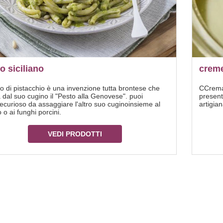
o siciliano
creme
to di pistacchio è una invenzione tutta brontese che
CCrema 
 dal suo cugino il "Pesto alla Genovese". puoi
present
ecurioso da assaggiare l'altro suo cuginoinsieme al
artigia
o o ai funghi porcini.
VEDI PRODOTTI