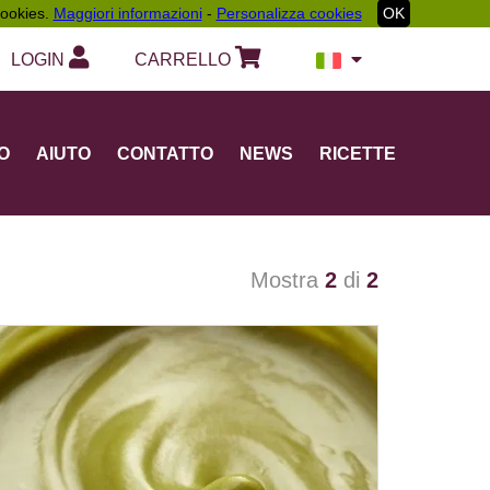
 cookies.
Maggiori informazioni
-
Personalizza cookies
OK
LOGIN
CARRELLO
O
AIUTO
CONTATTO
NEWS
RICETTE
Mostra
2
di
2