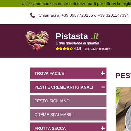
Utilizziamo cookies nostri e di terze parti per offrirvi la migl
Chiamaci al +39 0957723235 o +39 3201147394
Pistasta
.it
É una questione di qualità!
4.9/5
Vedi 183 Recensioni
TROVA FACILE
PES
PESTI E CREME ARTIGIANALI
PESTO SICILIANO
CREME SPALMABILI
FRUTTA SECCA