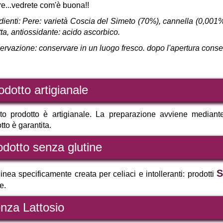
e...vedrete com'è buona!!
dienti: Pere: varietà Coscia del Simeto (70%), cannella (0,001%
utta, antiossidante: acido ascorbico.
rvazione: conservare in un luogo fresco. dopo l'apertura conser
odotto artigianale
o prodotto è artigianale. La preparazione avviene mediante m
tto è garantita.
odotto senza glutine
S
inea specificamente creata per celiaci e intolleranti: prodotti
te.
nza Lattosio