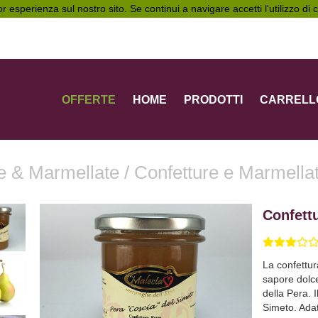
ior esperienza sul nostro sito. Se continui a navigare accetti l'utilizzo di
OFFERTE
HOME
PRODOTTI
CARRELL
e & Marmellate
/
Confetture e Marmella
Confettu
La confettur
sapore dolce
della Pera. 
Simeto. Adat