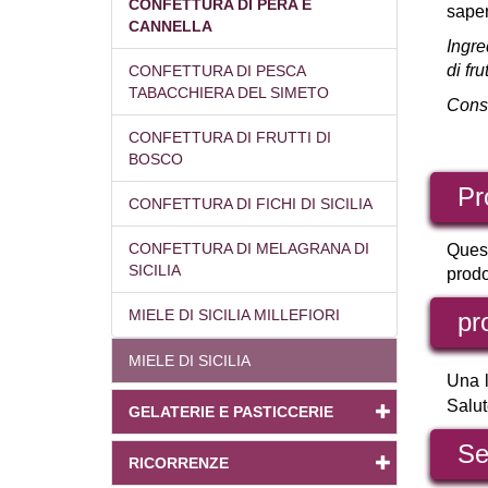
CONFETTURA DI PERA E
saper
CANNELLA
Ingre
di fr
CONFETTURA DI PESCA
TABACCHIERA DEL SIMETO
Conse
CONFETTURA DI FRUTTI DI
BOSCO
Pr
CONFETTURA DI FICHI DI SICILIA
CONFETTURA DI MELAGRANA DI
Quest
SICILIA
prodo
MIELE DI SICILIA MILLEFIORI
pr
MIELE DI SICILIA
Una l
Salu
GELATERIE E PASTICCERIE
Se
RICORRENZE