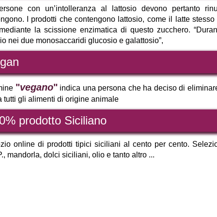
rsone con un’intolleranza al lattosio devono pertanto rinu
ngono. I prodotti che contengono lattosio, come il latte stess
 mediante la scissione enzimatica di questo zucchero. “Duran
sio nei due monosaccaridi glucosio e galattosio”,
gan
"
vegano
"
rmine
indica una persona che ha deciso di eliminare 
a tutti gli alimenti di origine animale
0% prodotto Siciliano
io online di prodotti tipici siciliani al cento per cento. Selezi
, mandorla, dolci siciliani, olio e tanto altro ...