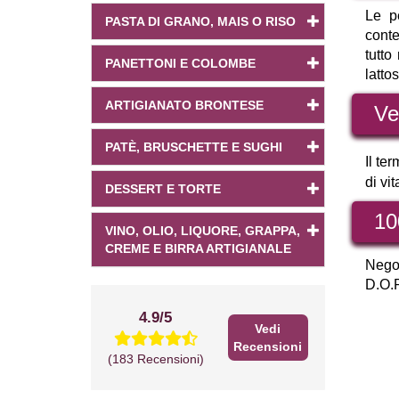
Le pe
PASTA DI GRANO, MAIS O RISO
conte
tutto
PANETTONI E COLOMBE
latto
ARTIGIANATO BRONTESE
Ve
PATÈ, BRUSCHETTE E SUGHI
Il te
di vit
DESSERT E TORTE
10
VINO, OLIO, LIQUORE, GRAPPA,
CREME E BIRRA ARTIGIANALE
Negoz
D.O.P.
4.9/5
Vedi
Recensioni
(183 Recensioni)