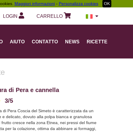
 cookies.
Maggiori informazioni
-
Personalizza cookies
OK
LOGIN
CARRELLO
O
AIUTO
CONTATTO
NEWS
RICETTE
te
ra di Pera e cannella
3/5
Vedi Recensioni
a di Pera Coscia del Simeto è caratterizzata da un
 e delicato, dovuto alla polpa bianca e granulosa
Il frutto cresce nella zona Etnea, nei pressi del fiume
ta per la colazione, ottima da abbinare ai formaggi,