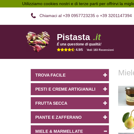
Utilizziamo cookies nostri e di terze parti per offrirvi la migl
Chiamaci al +39 0957723235 o +39 3201147394
Pistasta
.it
É una questione di qualità!
4.9/5
Vedi 183 Recensioni
Miel
TROVA FACILE
PESTI E CREME ARTIGIANALI
FRUTTA SECCA
PIANTE E ZAFFERANO
MIELE & MARMELLATE