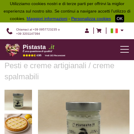
Utilizziamo cookies nostri e di terze parti per offrirvi la miglior
esperienza sul nostro sito. Se continui a navigare accetti l'utilizzo di
cookies.
Maggiori informazioni
-
Personalizza cookies
OK
|
|
Chiamaci al +39 0957723235 o
+39 3201147394
Pistasta
.it
TOG
É una questione di qualità!
NAV
4.9/5
Vedi 183 Recensioni
Pesti e creme artigianali
/
creme
spalmabili