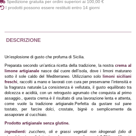
Spedizione gratuita per ordini superiori ai 100,00 €
I prodotti possono essere restituiti entro 14 giorni
DESCRIZIONE
Un’esplosione di gusto che profuma di Sicilia.
Preparata secondo un’antica ricetta della tradizione, la nostra
crema al
limone artigianale
nasce dal cuore dell’isola, dove i limoni maturano
sotto il sole caldo del Mediterraneo. Utilizziamo solo
limoni siciliani
freschi
, raccolti a mano e lavorati con cura per preservarne l’intensità e
la fragranza naturale.La consistenza è vellutata, il gusto equilibrato tra
dolcezza e acidità, con un retrogusto agrumato che conquista al primo
assaggio., questa crema è il risultato di una lavorazione lenta e attenta,
come vuole la tradizione artigianale.Perfetta da gustare sul pane
tostato, per farcire dolci, crostate, bignè o semplicemente da
assaporare al cucchiaio.
Prodotto artigianale senza glutine.
ingredienti:
zucchero, oli e grassi vegetali non idrogenati (olio di