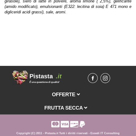
girasole), siero di latte in polvere, aroma limone ( 2,5%), gelificante
(amido modificato), emulsionanti (E322: lecitina di soia) E 471 mono e
digliceridi acidi grassi), sale, aromi.
Pistasta
.it
É una questione di qualità!
OFFERTE
FRUTTA SECCA
Copyright (C) 2011 - Pistasta.it Tutti i diritti riservati -
Essedi IT Consulting