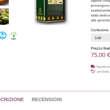
sapore conqu
provengono d
esattamente 
stata dedica
alla spremit
Confezione
Prezzo fina
75,00 
Spedizion
I prodotti
CRIZIONE
RECENSIONI