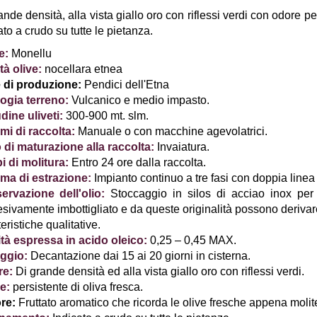
ande densità, alla vista giallo oro con riflessi verdi con odore p
ato a crudo su tutte le pietanza.
e:
Monellu
tà olive:
nocellara etnea
 di produzione:
Pendici dell'Etna
ogia terreno:
Vulcanico e medio impasto.
udine uliveti:
300-900 mt. slm.
mi di raccolta:
Manuale o con macchine agevolatrici.
 di maturazione alla raccolta:
Invaiatura.
 di molitura:
Entro 24 ore dalla raccolta.
ma di estrazione:
Impianto continuo a tre fasi con doppia linea 
ervazione dell'olio:
Stoccaggio in silos di acciao inox per
sivamente imbottigliato e da queste originalità possono derivare 
teristiche qualitative.
tà espressa in acido oleico:
0,25 – 0,45 MAX.
aggio:
Decantazione dai 15 ai 20 giorni in cisterna.
re:
Di grande densità ed alla vista giallo oro con riflessi verdi.
e:
persistente di oliva fresca.
re:
Fruttato aromatico che ricorda le olive fresche appena molit