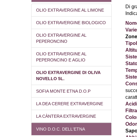
Di gr
OLIO EXTRAVERGINE AL LIMONE
Indic
OLIO EXTRAVERGINE BIOLOGICO
Nom
Varie
OLIO EXTRAVERGINE AL
Zone
PEPERONCINO
Tipol
Altit
OLIO EXTRAVERGINE AL
Siste
PEPERONCINO E AGLIO
Stato
Tempi
OLIO EXTRAVERGINE DI OLIVA
Siste
NOVELLO 5L.
Cons
succe
SOFIA MONTE ETNA D.O.P
carat
LA DEA CERERE EXTRAVERGINE
Acidi
Filtr
LA CÀNTERA EXTRAVERGINE
Colo
Odor
VINO D.O.C. DELL'ETNA
Sapo