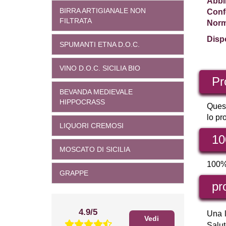
Abbi
BIRRA ARTIGIANALE NON
Conf
FILTRATA
Norme
Dispo
SPUMANTI ETNA D.O.C.
VINO D.O.C. SICILIA BIO
Pr
BEVANDA MEDIEVALE
HIPPOCRASS
Quest
lo pr
LIQUORI CREMOSI
10
MOSCATO DI SICILIA
100% 
GRAPPE
pr
4.9/5
Una l
Vedi
Salu