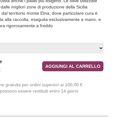
ista anche i palati più esigenti. Le olive utilizzate
alle migliori zone di produzione della Sicilia
dal territorio monte Etna, dove particolare cura è
ta alla raccolta, eseguita esclusivamente a mano, e
ura rigorosamente a freddo.
le
AGGIUNGI AL CARRELLO
€
e gratuita per ordini superiori ai 100,00 €
 possono essere restituiti entro 14 giorni