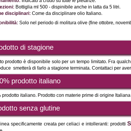
namento:
Indicato a crudo su tutte le pietanze.
ezioni:
Bottiglia ml 500 - dispinibile anche in latta da 5 litri.
 disciplinari:
Come da disciplinare olio Italiano.
nibilità:
Solo nel periodo di molitura olive (fine ottobre, novem
odotto di stagione
o prodotto è disponibile solo per un tempo limitato. Fra qualc
oduce smetterà di farlo a stagione terminata. Contattaci per aver
0% prodotto italiano
prodotto italiano. Prodotto con materie prime di origine Italian
odotto senza glutine
S
inea specificamente creata per celiaci e intolleranti: prodotti
te.