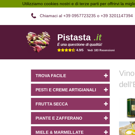
Utilizziamo cookies nostri e di terze parti per offrirvi la migl
Chiamaci al +39 0957723235 o +39 3201147394
Pistasta
.it
É una questione di qualità!
4.9/5
Vedi 183 Recensioni
Vino
TROVA FACILE
dell
PESTI E CREME ARTIGIANALI
FRUTTA SECCA
PIANTE E ZAFFERANO
MIELE & MARMELLATE