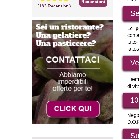
Recensioni
(183 Recensioni)
Se
Le pe
conte
tutto
latto
Ve
Il te
di vit
10
Negoz
D.O.P.
Su