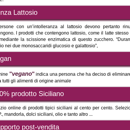
nza Lattosio
rsone con un’intolleranza al lattosio devono pertanto rinu
ngono. I prodotti che contengono lattosio, come il latte stess
 mediante la scissione enzimatica di questo zucchero. “Duran
sio nei due monosaccaridi glucosio e galattosio”,
gan
"
vegano
"
rmine
indica una persona che ha deciso di eliminare 
a tutti gli alimenti di origine animale
0% prodotto Siciliano
io online di prodotti tipici siciliani al cento per cento. Selezi
, mandorla, dolci siciliani, olio e tanto altro ...
pporto post-vendita