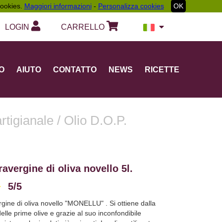
 cookies.
Maggiori informazioni
-
Personalizza cookies
OK
LOGIN
CARRELLO
O
AIUTO
CONTATTO
NEWS
RICETTE
artigianale
/
Olio D.O.P.
ravergine di oliva novello 5l.
5/5
Vedi Recensioni
rgine di oliva novello "MONELLU" . Si ottiene dalla
elle prime olive e grazie al suo inconfondibile