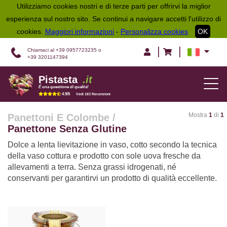
Utilizziamo cookies nostri e di terze parti per offrirvi la miglior
esperienza sul nostro sito. Se continui a navigare accetti l'utilizzo di
cookies.
Maggiori informazioni
-
Personalizza cookies
OK
|
|
Chiamaci al +39 0957723235 o
+39 3201147394
Pistasta
.it
TOG
É una questione di qualità!
NAV
4.9/5
Vedi 183 Recensioni
Mostra
1
di
1
Panettoni E Colombe
/
Panettone Senza Glutine
Dolce a lenta lievitazione in vaso, cotto secondo la tecnica
della vaso cottura e prodotto con sole uova fresche da
allevamenti a terra. Senza grassi idrogenati, né
conservanti per garantirvi un prodotto di qualità eccellente.