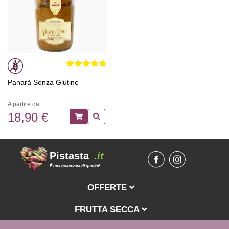
Panarà Senza Glutine
A partire da:
18,90 €
Pistasta
.it
É una questione di qualità!
OFFERTE
FRUTTA SECCA