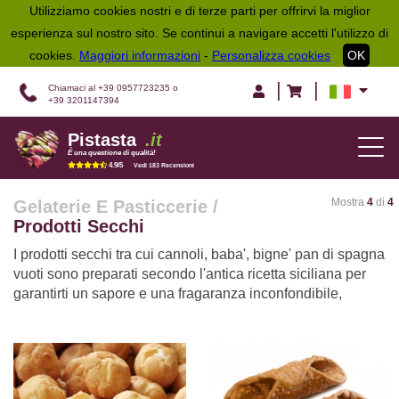
Utilizziamo cookies nostri e di terze parti per offrirvi la miglior
esperienza sul nostro sito. Se continui a navigare accetti l'utilizzo di
cookies.
Maggiori informazioni
-
Personalizza cookies
OK
|
|
Chiamaci al +39 0957723235 o
+39 3201147394
Pistasta
.it
TOG
É una questione di qualità!
NAV
4.9/5
Vedi 183 Recensioni
Mostra
4
di
4
Gelaterie E Pasticcerie
/
Prodotti Secchi
I prodotti secchi tra cui cannoli, baba', bigne' pan di spagna
vuoti sono preparati secondo l'antica ricetta siciliana per
garantirti un sapore e una fragaranza inconfondibile,