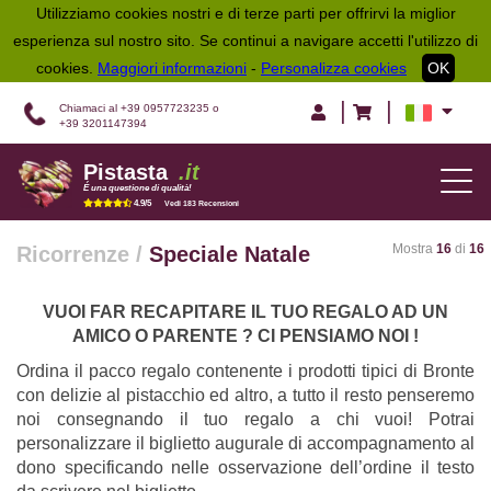
Utilizziamo cookies nostri e di terze parti per offrirvi la miglior
esperienza sul nostro sito. Se continui a navigare accetti l'utilizzo di
cookies.
Maggiori informazioni
-
Personalizza cookies
OK
|
|
Chiamaci al +39 0957723235 o
+39 3201147394
Pistasta
.it
TOG
É una questione di qualità!
NAV
4.9/5
Vedi 183 Recensioni
Mostra
16
di
16
Ricorrenze
/
Speciale Natale
VUOI FAR RECAPITARE IL TUO REGALO AD UN
AMICO O PARENTE ? CI PENSIAMO NOI !
Ordina il pacco regalo contenente i prodotti tipici di Bronte
con delizie al pistacchio ed altro, a tutto il resto penseremo
noi consegnando il tuo regalo a chi vuoi! Potrai
personalizzare il biglietto augurale di accompagnamento al
dono specificando nelle osservazione dell’ordine il testo