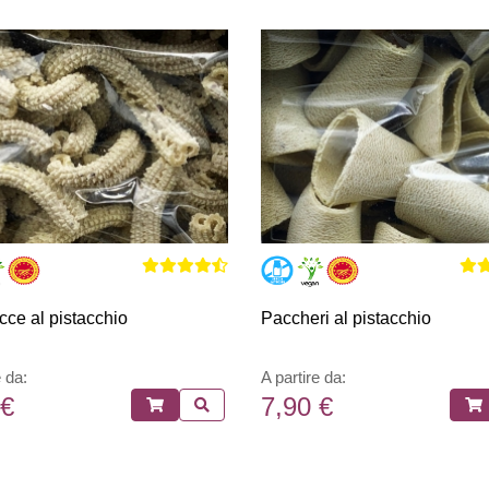
ce al pistacchio
Paccheri al pistacchio
e da:
A partire da:
 €
7,90 €