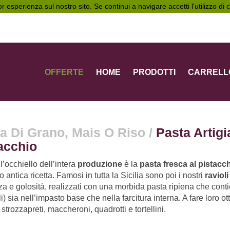
ior esperienza sul nostro sito. Se continui a navigare accetti l'utilizzo di
OFFERTE
HOME
PRODOTTI
CARRELL
a Di Grano, Mais O Riso
/
Pasta Artigi
acchio
l’occhiello dell’intera
produzione
è la
pasta fresca al pistacc
antica ricetta. Famosi in tutta la Sicilia sono poi i nostri
ravioli
za e golosità, realizzati con una morbida pasta ripiena che contien
ali) sia nell’impasto base che nella farcitura interna. A fare loro o
 strozzapreti, maccheroni, quadrotti e tortellini.