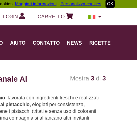
 cookies.
Maggiori informazioni
-
Personalizza cookies
OK
LOGIN
CARRELLO
O
AIUTO
CONTATTO
NEWS
RICETTE
anale Al
Mostra
3
di
3
hio
, lavorata con ingredienti freschi e realizzati
 al pistacchio
, elogiati per consistenza,
e i pistacchi (tritati e senza uso di coloranti
ttima compagnia si affiancano altri invitanti