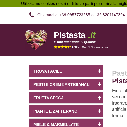
Utilizziamo cookies nostri e di terze parti per offrirvi la migl
Chiamaci al +39 0957723235 o +39 3201147394
Pistasta
.it
É una questione di qualità!
4.9/5
Vedi 183 Recensioni
TROVA FACILE
Past
Pist
PESTI E CREME ARTIGIANALI
Fiore al
secondo 
FRUTTA SECCA
fragran
artifici
PIANTE E ZAFFERANO
formati:
MIELE & MARMELLATE