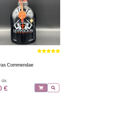
ras Commendae
e da:
0 €