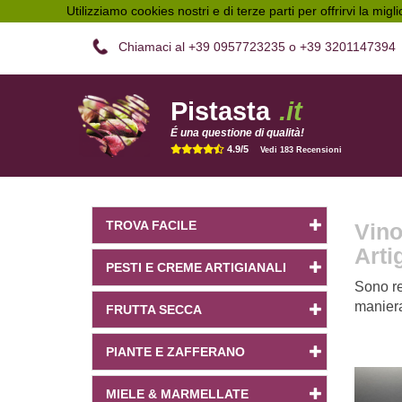
Utilizziamo cookies nostri e di terze parti per offrirvi la migl
Chiamaci al +39 0957723235 o +39 3201147394
Pistasta
.it
É una questione di qualità!
4.9/5
Vedi 183 Recensioni
TROVA FACILE
Vino
Arti
PESTI E CREME ARTIGIANALI
Sono re
maniera
FRUTTA SECCA
PIANTE E ZAFFERANO
MIELE & MARMELLATE