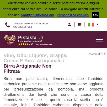
Utilizziamo cookies nostri e di terze parti per offrirvi la miglior
esperienza sul nostro sito. Se continui a navigare accetti l'utilizzo di
cookies.
Maggiori informazioni
-
Personalizza cookies
OK
|
|
Chiamaci al +39 0957723235 o
+39 3201147394
Pistasta
.it
TOG
É una questione di qualità!
NAV
4.9/5
Vedi 183 Recensioni
Mostra
0
di
0
Vino, Olio, Liquore, Grappa,
Creme E Birra Artigianale
/
Birra Artigianale Non
Filtrata
Birra non pastorizzata, rifermentata, cioè l'anidride
carbonica presente nelle nostre birre non viene aggiunta
per pressurizzazione da bombola, ma prodotta
direttamente dai lieviti che sono la causa della
fermentazione. Anche in questo caso la scelta non è
casuale, infatti l'anidride carbonica disponibile nelle